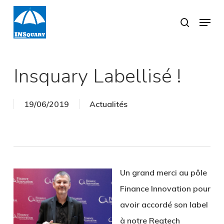
Skip
Menu
search
to
Close
main
Menu
content
Insquary Labellisé !
19/06/2019
Actualités
Un grand merci au pôle
Finance Innovation pour
avoir accordé son label
à notre Regtech