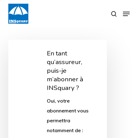
Skip
Menu
search
to
Close
main
Menu
content
En
En tant
tant
qu’assureur,
qu’assureur,
puis-je
puis-
m’abonner à
je
INSquary ?
m’abonner
Oui, votre
à
abonnement vous
INSquary
permettra
?
notamment de :