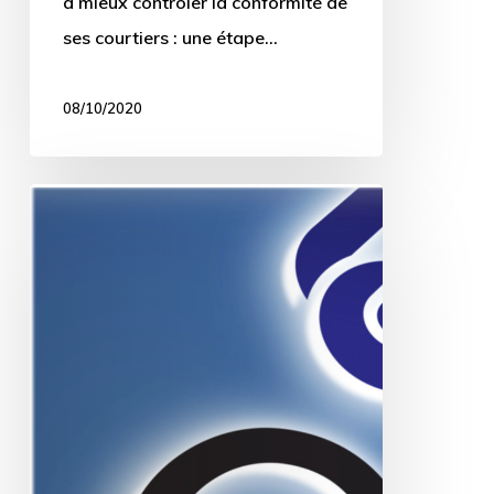
à mieux contrôler la conformité de
ses courtiers : une étape…
08/10/2020
QBE
signe
avec
INSquary