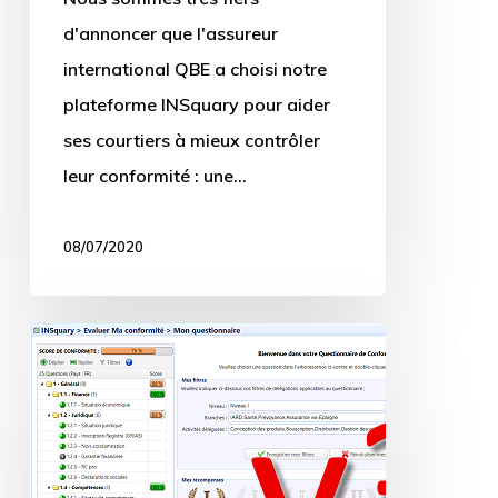
d'annoncer que l'assureur
international QBE a choisi notre
plateforme INSquary pour aider
ses courtiers à mieux contrôler
leur conformité : une…
08/07/2020
INSquary
version
3
en
ligne