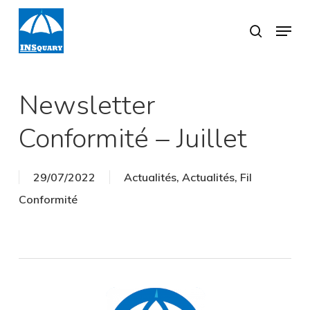
Skip
Menu
search
to
Close
main
Menu
content
Newsletter
Conformité – Juillet
29/07/2022
Actualités
,
Actualités
,
Fil
Conformité