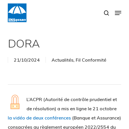
Skip
Menu
search
to
Close
main
Menu
content
DORA
21/10/2024
Actualités
,
Fil Conformité
L’ACPR (Autorité de contrôle prudentiel et
de résolution) a mis en ligne le 21 octobre
la vidéo de deux conférences
(Banque et Assurance)
consacrées au règlement européen 2022/2554 du