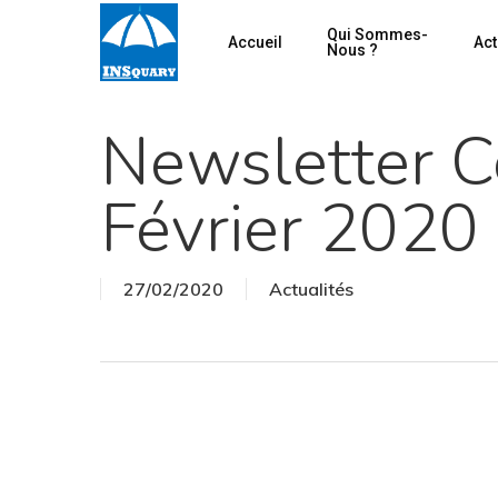
Skip
Qui Sommes-
Accueil
Act
to
Nous ?
main
content
Newsletter C
Février 2020
27/02/2020
Actualités