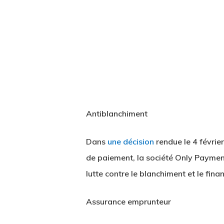
Hit enter to search or ESC to close
Antiblanchiment
Dans
une décision
rendue le 4 févrie
de paiement, la société Only Payment 
lutte contre le blanchiment et le fin
Assurance emprunteur