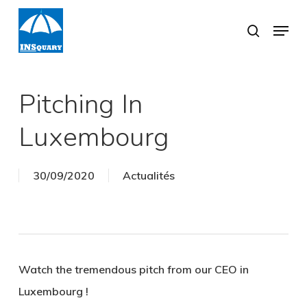
Skip
Menu
search
to
Close
main
Menu
content
Pitching In
Luxembourg
30/09/2020
Actualités
Watch the tremendous pitch from our CEO in
Luxembourg !