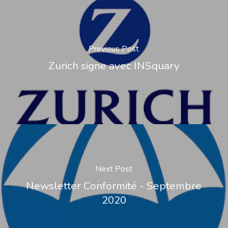
Previous Post
Zurich signe avec INSquary
Next Post
Newsletter Conformité - Septembre
2020