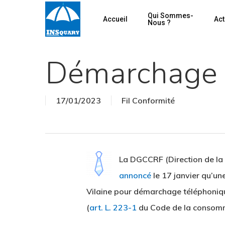
Skip
Qui Sommes-
Accueil
Act
to
Nous ?
main
content
Démarchage 
17/01/2023
Fil Conformité
Hit enter to search or ESC to close
La DGCCRF (Direction de la 
annoncé
le 17 janvier qu’un
Vilaine pour démarchage téléphoniq
(
art. L. 223-1
du Code de la consomm