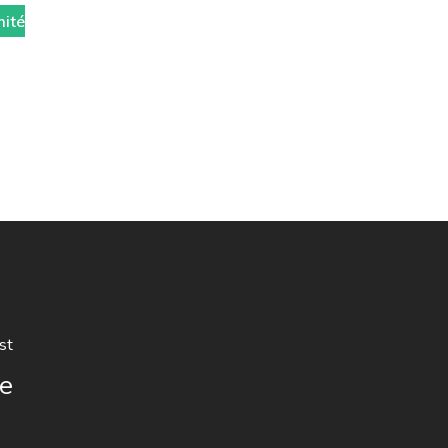
mité
st
ue