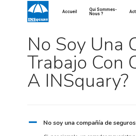
Skip
Qui Sommes-
Accueil
Act
to
Nous ?
main
content
No Soy Una 
Trabajo Con 
A INSquary?
Hit enter to search or ESC to close
A
No soy una compañía de seguros,