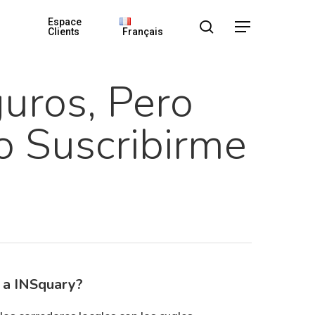
Espace
search
Menu
Clients
Français
uros, Pero
o Suscribirme
e a INSquary?