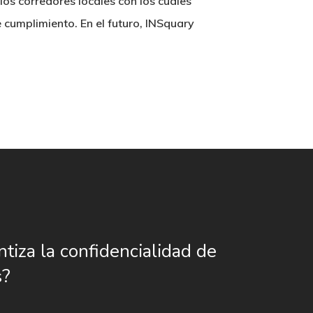
los corredores locales con los cuales
e cumplimiento. En el futuro, INSquary
ntiza la confidencialidad de
s?