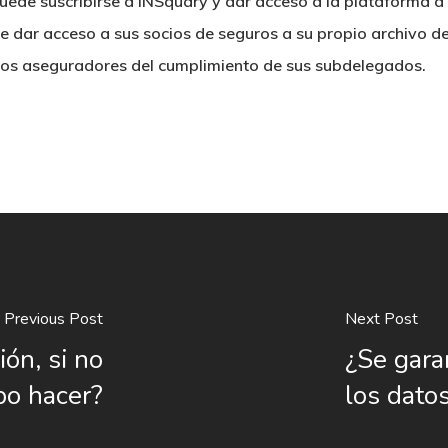
uede suscribirse a INSquary y dar acceso a la plataforma a 
te dar acceso a sus socios de seguros a su propio archivo d
 los aseguradores del cumplimiento de sus subdelegados.
Previous Post
Next Post
ión, si no
¿Se gara
bo hacer?
los dato