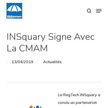
Skip
Menu
search
to
Close
main
Menu
content
INSquary Signe Avec
La CMAM
13/04/2019
Actualités
La RegTech INSquary a
conclu un partenariat