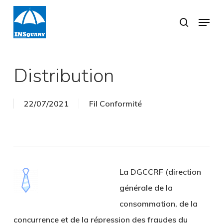
Skip
Menu
search
to
Close
main
Menu
content
Distribution
22/07/2021
Fil Conformité
La DGCCRF (direction
générale de la
consommation, de la
concurrence et de la répression des fraudes du