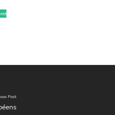
mité
ious Post
péens