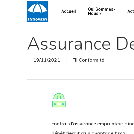
Skip
Qui Sommes-
Accueil
Act
to
Nous ?
main
content
Assurance D
19/11/2021
Fil Conformité
Hit enter to search or ESC to close
contrat d’assurance emprunteur « inc
bénéficierait d’un avantage fiscal.