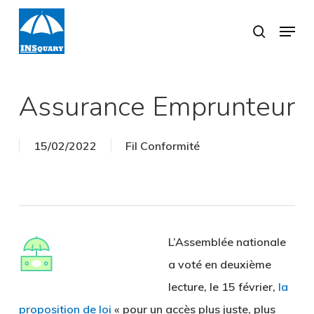
Skip
Menu
search
to
Close
main
Menu
content
Assurance Emprunteur
15/02/2022
Fil Conformité
L’Assemblée nationale
a voté en deuxième
lecture, le 15 février,
la
proposition de loi
« pour un accès plus juste, plus