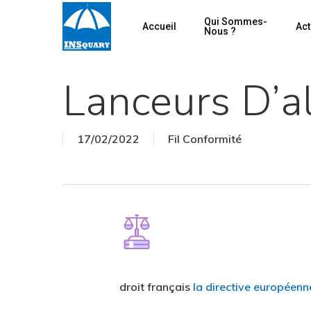
Skip
Qui Sommes-
Accueil
Act
to
Nous ?
main
content
Lanceurs D’a
17/02/2022
Fil Conformité
Hit enter to search or ESC to close
droit français
la directive européenn