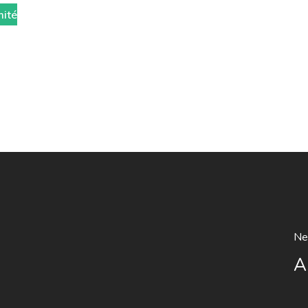
mité
Ne
A