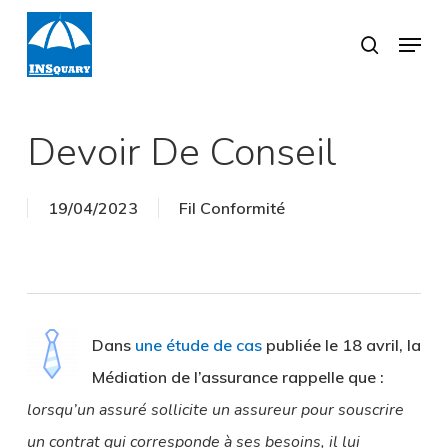
Skip
Menu
search
to
Close
main
Menu
content
Devoir De Conseil
19/04/2023
Fil Conformité
Dans
une étude de cas
publiée le 18 avril, la
Médiation de l’assurance rappelle que :
lorsqu’un assuré sollicite un assureur pour souscrire
un contrat qui corresponde à ses besoins, il lui