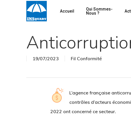
Skip
Qui Sommes-
Accueil
Act
to
Nous ?
main
content
Anticorruptio
19/07/2023
Fil Conformité
Hit enter to search or ESC to close
L’agence française anticorru
contrôles d’acteurs économiq
2022 ont concerné ce secteur.