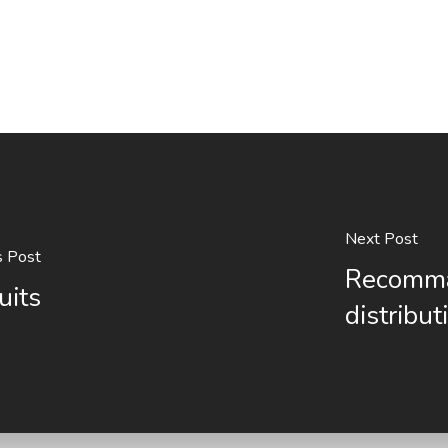
Next Post
s Post
Recomman
uits
distribut